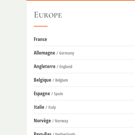
Europe
France
Allemagne
/ Germany
Angleterre
/ England
Belgique
/ Belgium
Espagne
/ Spain
Italie
/ Italy
Norvège
/ Norway
Pays-Bas
/ Netherlands