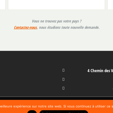
Vous ne trouvez pas votre pays ?
Contactez-nous
, nous étudions toute nouvelle demande.
4 Chemin des V
Mentions légales
| Réalisé par
Web&Vous
eilleure expérience sur notre site web. Si vous continuez à utiliser ce