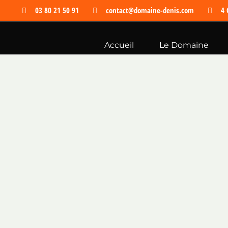
Passer
03 80 21 50 91
contact@domaine-denis.com
4 
au
contenu
Accueil
Le Domaine